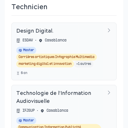
Technicien
Design Digital.
ESDAV
•
Casablanca
Master
Carrières artistiques Infographie Multimedia
marketing digital et innovation
+
1
autres
0
an
Technologie de l’Information
Audiovisuelle
IFJSUP
•
Casablanca
Master
Communication Information Publicité