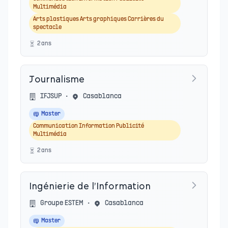
Multimédia
Arts plastiques Arts graphiques Carrières du
spectacle
2
an
s
Journalisme
IFJSUP
•
Casablanca
Master
Communication Information Publicité
Multimédia
2
an
s
Ingénierie de l’Information
Groupe ESTEM
•
Casablanca
Master