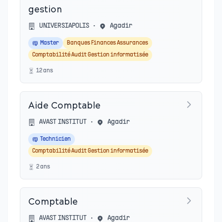
gestion
UNIVERSIAPOLIS
•
Agadir
Master
Banques Finances Assurances
Comptabilité Audit Gestion informatisée
12
an
s
Aide Comptable
AVAST INSTITUT
•
Agadir
Technicien
Comptabilité Audit Gestion informatisée
2
an
s
Comptable
AVAST INSTITUT
•
Agadir