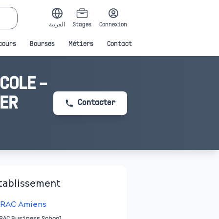
العربية
Stages
Connexion
cours
Bourses
Métiers
Contact
COLE -
TER
Contacter
tablissement
DRAC Amiens