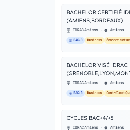
BACHELOR CERTIFIÉ I
(AMIENS,BORDEAUX)
IDRAC Amiens
•
Amiens
BAC+3
Business
économie et m
BACHELOR VISÉ IDRAC
(GRENOBLE,LYON,MONT
IDRAC Amiens
•
Amiens
BAC+3
Business
Contrôle et Qu
CYCLES BAC+4/+5
IDRAC Amiens
•
Amiens