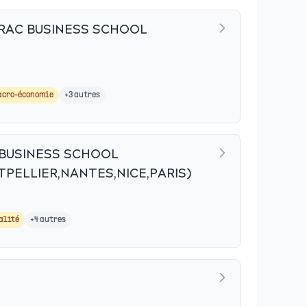
DRAC BUSINESS SCHOOL
acro-économie
+
3
autres
 BUSINESS SCHOOL
PELLIER,NANTES,NICE,PARIS)
alité
+
4
autres