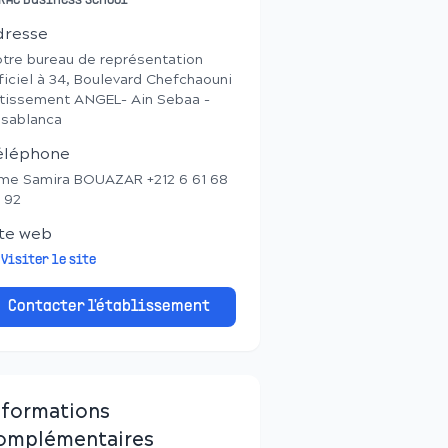
RAC Business School
dresse
tre bureau de représentation
ficiel à 34, Boulevard Chefchaouni
tissement ANGEL- Ain Sebaa -
sablanca
éléphone
e Samira BOUAZAR +212 6 61 68
 92
te web
Visiter le site
Contacter l'établissement
nformations
omplémentaires