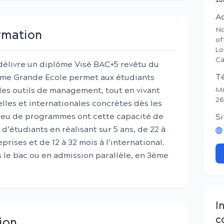
ID
A
No
ormation
of
Lo
Ca
élivre un diplôme Visé BAC+5 revêtu du
T
me Grande Ecole permet aux étudiants
les outils de management, tout en vivant
Mm
26
les et internationales concrètes dès les
Peu de programmes ont cette capacité de
Si
 d’étudiants en réalisant sur 5 ans, de 22 à
rises et de 12 à 32 mois à l’international.
 le bac ou en admission parallèle, en 3ème
I
c
ion