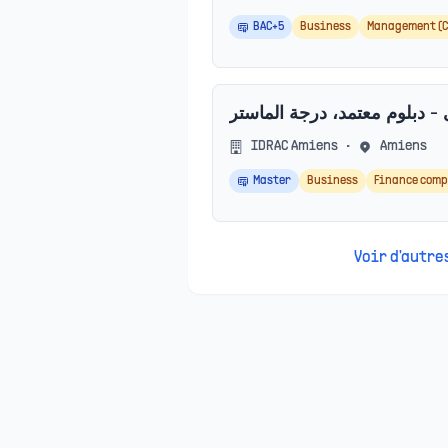
BAC+5
Business
Management (C
IDRAC Amiens
•
Amiens
Master
Business
Finance comp
Voir d'autr