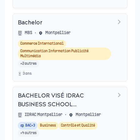
Bachelor
MBS
•
Montpellier
Commerce International
Communication Information Publicité
Multimédia
+
2
autres
3
an
s
BACHELOR VISÉ IDRAC
BUSINESS SCHOOL
(GRENOBLE,LYON,MONTPELLIER,NANTES,N
IDRAC Montpellier
•
Montpellier
BAC+3
Business
Contrôle et Qualité
+
4
autres