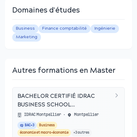
Domaines d'études
Business
Finance comptabilité
Ingénierie
Marketing
Autres formations en Master
BACHELOR CERTIFIÉ IDRAC
BUSINESS SCHOOL
(AMIENS,BORDEAUX)
IDRAC Montpellier
•
Montpellier
BAC+3
Business
économie et macro-économie
+
3
autres