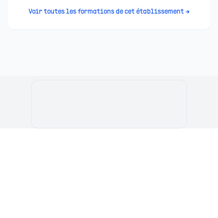
Voir toutes les formations de cet établissement →
Le Portail de l'Etudiant Marocain
Articles
Annuaire
Stages
Contact