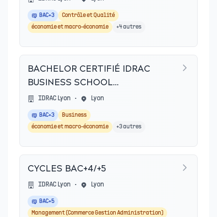
BAC+3
Contrôle et Qualité
économie et macro-économie
+
4
autres
BACHELOR CERTIFIÉ IDRAC
BUSINESS SCHOOL
(AMIENS,BORDEAUX)
IDRAC Lyon
•
Lyon
BAC+3
Business
économie et macro-économie
+
3
autres
CYCLES BAC+4/+5
IDRAC Lyon
•
Lyon
BAC+5
Management (Commerce Gestion Administration)