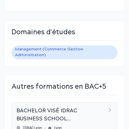
Domaines d'études
Management (Commerce Gestion
Administration)
Autres formations en BAC+5
BACHELOR VISÉ IDRAC
BUSINESS SCHOOL
(GRENOBLE,LYON,MONTPELLIER,NANTES,N
IDRAC Lyon
•
Lyon