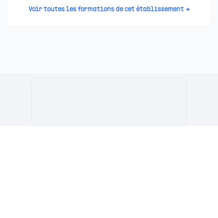
Voir toutes les formations de cet établissement →
Le Portail de l'Etudiant Marocain
Articles
Annuaire
Stages
Contact