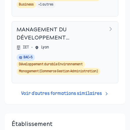
Business
+
1
autres
MANAGEMENT DU
DÉVELOPPEMENT
STRATÉGIQUE ET
IET
•
Lyon
ENVIRONNEMENTAL
BAC+5
Développement durable Environnement
Management (Commerce Gestion Administration)
Voir d'autres formations similaires
Établissement