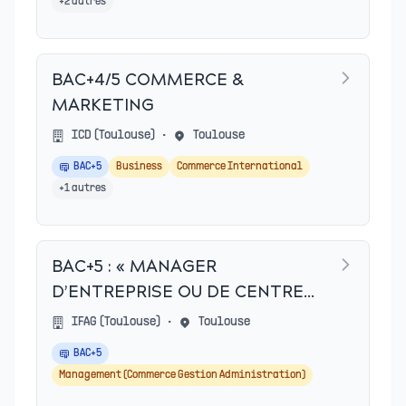
+
2
autres
BAC+4/5 COMMERCE &
MARKETING
ICD (Toulouse)
•
Toulouse
BAC+5
Business
Commerce International
+
1
autres
BAC+5 : « MANAGER
D’ENTREPRISE OU DE CENTRE
DE PROFIT »
IFAG (Toulouse)
•
Toulouse
BAC+5
Management (Commerce Gestion Administration)