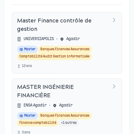
Master Finance contrôle de
gestion
UNIVERSIAPOLIS
•
Agadir
Master
Banques Finances Assurances
Comptabilité Audit Gestion informatisée
12
an
s
MASTER INGÉNIERIE
FINANCIÈRE
ENSA Agadir
•
Agadir
Master
Banques Finances Assurances
Finance comptabilité
+
1
autres
3
an
s