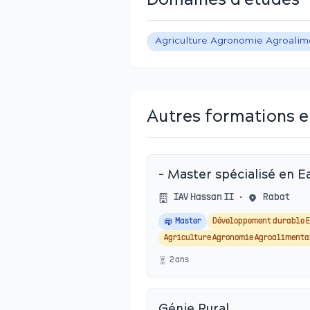
Domaines d'études
Agriculture Agronomie Agroalim
Autres formations 
- Master spécialisé en Ea
IAV Hassan II
•
Rabat
Master
Développement durable 
Agriculture Agronomie Agroalimenta
2
an
s
Génie Rural