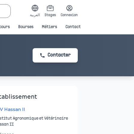
العربية
Stages
Connexion
cours
Bourses
Métiers
Contact
Contacter
tablissement
V Hassan II
stitut Agronomique et Vétérinaire
ssan II