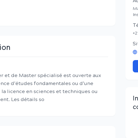
A
Ma
In
T
+2
Si
ion
r et de Master spécialisé est ouverte aux
icence d’études fondamentales ou d’une
 la licence en sciences et techniques ou
I
nt. Les détails so
c