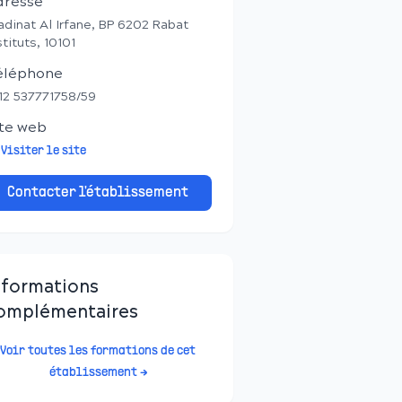
dresse
dinat Al Irfane, BP 6202 Rabat
stituts, 10101
éléphone
12 537771758/59
te web
Visiter le site
Contacter l'établissement
nformations
omplémentaires
Voir toutes les formations de cet
établissement →