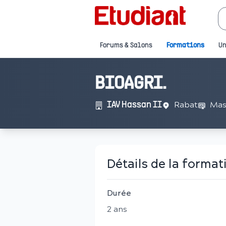
Forums & Salons
Formations
Un
BIOAGRI.
Rabat
Mas
IAV Hassan II
Détails de la format
Durée
2
an
s