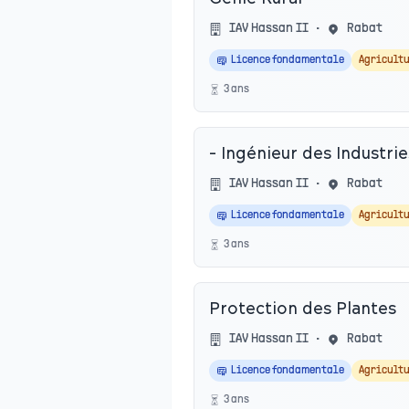
IAV Hassan II
•
Rabat
Licence fondamentale
Agricultu
3
an
s
- Ingénieur des Industri
IAV Hassan II
•
Rabat
Licence fondamentale
Agricultu
3
an
s
Protection des Plantes
IAV Hassan II
•
Rabat
Licence fondamentale
Agricultu
3
an
s