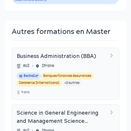
Autres formations en Master
Business Administration (BBA)
AUI
•
Ifrane
Bachelor
Banques Finances Assurances
Commerce International
+
2
autres
4
an
s
Science in General Engineering
and Management Science
(BSEMS)
AUI
•
Ifrane