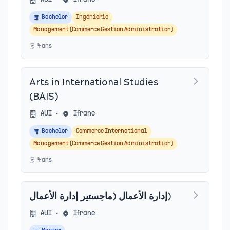
Bachelor
Ingénierie
Management (Commerce Gestion Administration)
4
an
s
Arts in International Studies
(BAIS)
AUI
•
Ifrane
Bachelor
Commerce International
Management (Commerce Gestion Administration)
4
an
s
إدارة الأعمال (ماجستير إدارة الأعمال)
AUI
•
Ifrane