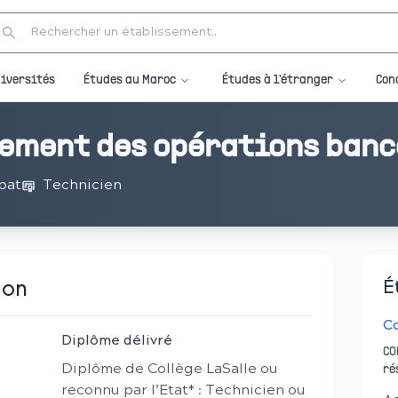
Études au Maroc
Études à l'étranger
iversités
Con
tement des opérations ban
bat
Technicien
ion
É
Co
Diplôme délivré
CO
Diplôme de Collège LaSalle ou
ré
reconnu par l’Etat* : Technicien ou