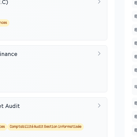
.C)
nces
Finance
et Audit
ces
Comptabilité Audit Gestion informatisée