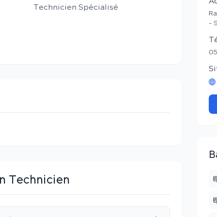
A
Technicien Spécialisé
Ra
- 
T
05
Si
B
n Technicien