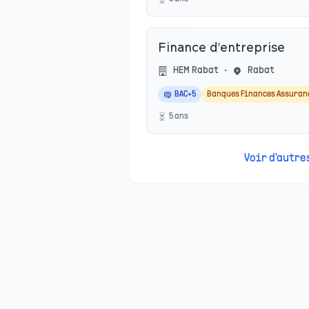
Finance d'entreprise
HEM Rabat
•
Rabat
BAC+5
Banques Finances Assuran
5
an
s
Voir d'autr