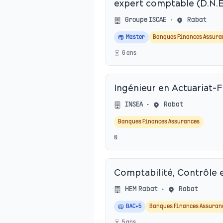
expert comptable (D.N.E
Groupe ISCAE
•
Rabat
Master
Banques Finances Assura
6
an
s
Ingénieur en Actuariat-
INSEA
•
Rabat
Banques Finances Assurances
0
Comptabilité, Contrôle 
HEM Rabat
•
Rabat
BAC+5
Banques Finances Assuran
5
an
s