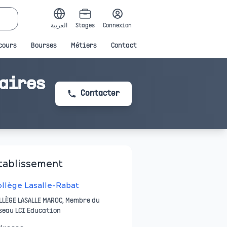
العربية
Stages
Connexion
cours
Bourses
Métiers
Contact
caires
Contacter
tablissement
llège Lasalle-Rabat
LLÈGE LASALLE MAROC, Membre du
seau LCI Education