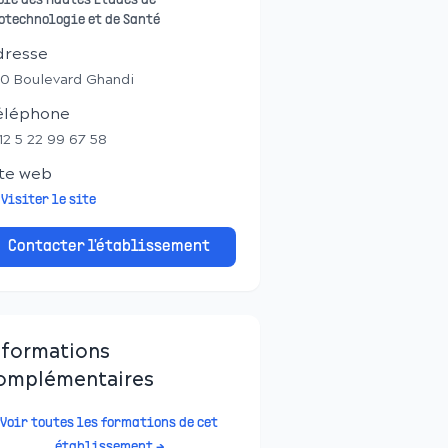
ole des Hautes Etudes de
otechnologie et de Santé
dresse
0 Boulevard Ghandi
éléphone
12 5 22 99 67 58
te web
Visiter le site
Contacter l'établissement
nformations
omplémentaires
Voir toutes les formations de cet
établissement →