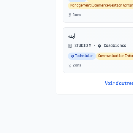
Management (Commerce Gestion Admin
3
an
s
ابنه
STUDIO M
•
Casablanca
Technicien
Communication Info
2
an
s
Voir d'autr