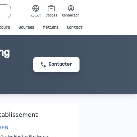
العربية
Stages
Connexion
cours
Bourses
Métiers
Contact
ng
Contacter
tablissement
HEB