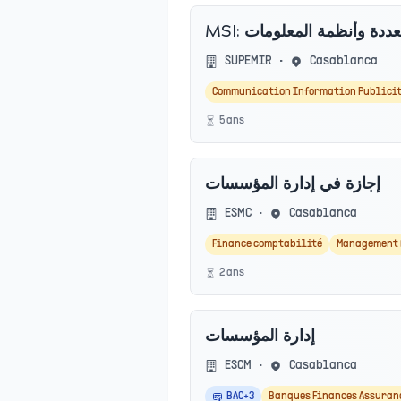
MSI: ددة وأنظمة المعلومات
SUPEMIR
•
Casablanca
Communication Information Publici
5
an
s
إجازة في إدارة المؤسسات
ESMC
•
Casablanca
Finance comptabilité
Management 
2
an
s
إدارة المؤسسات
ESCM
•
Casablanca
BAC+3
Banques Finances Assuran