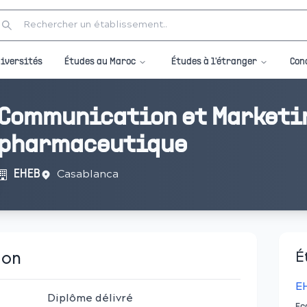
Études au Maroc
Études à l'étranger
iversités
Con
Communication et Marketi
pharmaceutique
Casablanca
EHEB
ion
É
E
Diplôme délivré