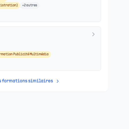
istration)
+
2
autres
rmation Publicité Multimédia
es formations similaires