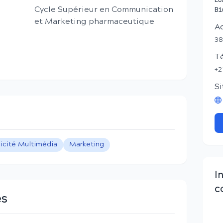
Ec
Cycle Supérieur en Communication
Bi
et Marketing pharmaceutique
A
38
T
+2
Si
icité Multimédia
Marketing
I
c
es