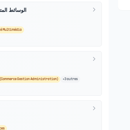
الوسائط المتع
té Multimédia
(Commerce Gestion Administration)
+
3
autres
ces