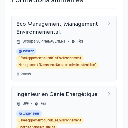
Formations similaires
Eco Management, Management
Environnemental.
Groupe SUP’MANAGEMENT
•
Fès
Master
Développement durable Environnement
Management (Commerce Gestion Administration)
2
an
s
0
Ingénieur en Génie Energétique
UPF
•
Fès
Ingénieur
Développement durable Environnement
Energie renouvelables