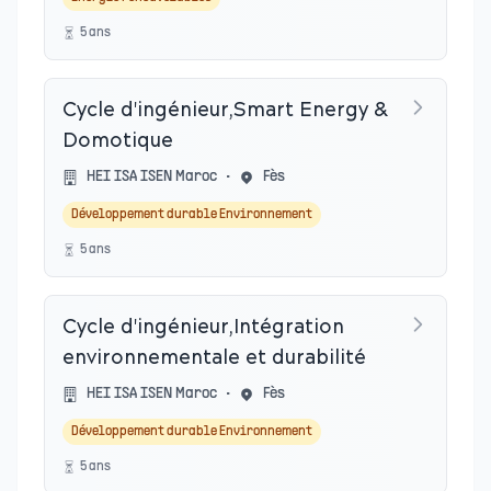
5
an
s
Cycle d'ingénieur,Smart Energy &
Domotique
HEI ISA ISEN Maroc
•
Fès
Développement durable Environnement
5
an
s
Cycle d'ingénieur,Intégration
environnementale et durabilité
HEI ISA ISEN Maroc
•
Fès
Développement durable Environnement
5
an
s