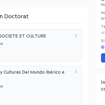
La
hu
A
n Doctorat
BP
T
+2
, SOCIETE ET CULTURE
Si
ca
lturas Del Mundo Ibérico e
I
ca
c