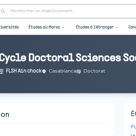
Études au Maroc
Études à l'étranger
iversités
Con
Cycle Doctoral Sciences So
Casablanca
Doctorat
FLSH Ain chock
ion
É
F