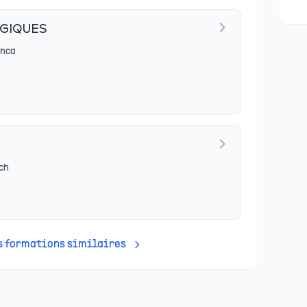
GIQUES
anca
ch
es formations similaires