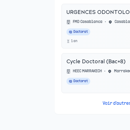
URGENCES ODONTOLO
FMD Casablanca
•
Casabl
Doctorat
1
an
Cycle Doctoral (Bac+8)
HEEC MARRAKECH
•
Marrake
Doctorat
Voir d'autr