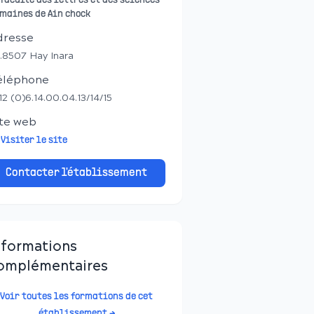
 faculté des lettres et des sciences
maines de Ain chock
dresse
.8507 Hay Inara
éléphone
12 (0)6.14.00.04.13/14/15
te web
Visiter le site
Contacter l'établissement
nformations
omplémentaires
Voir toutes les formations de cet
établissement →