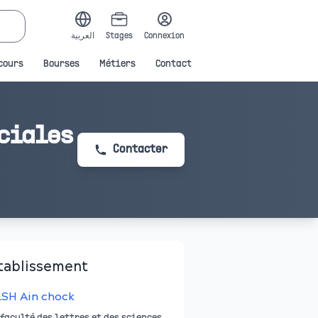
العربية
Stages
Connexion
cours
Bourses
Métiers
Contact
ciales
Contacter
tablissement
LSH Ain chock