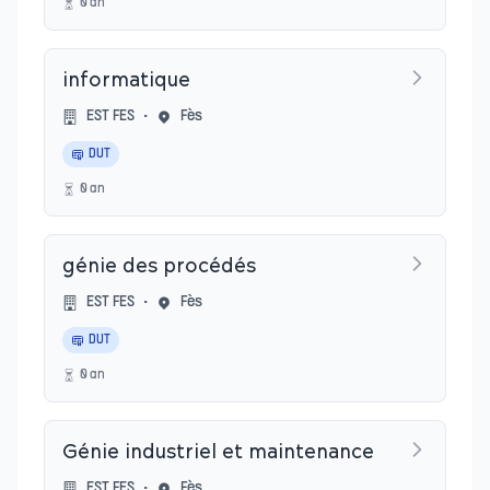
0
an
informatique
EST FES
•
Fès
DUT
0
an
génie des procédés
EST FES
•
Fès
DUT
0
an
Génie industriel et maintenance
EST FES
•
Fès