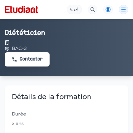
العربية
Diététicien
BAC+3
Contacter
Détails de la formation
Durée
3
an
s