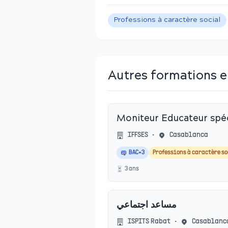
Professions à caractère social
Autres formations 
Moniteur Educateur spéc
IFFSES
•
Casablanca
BAC+3
Professions à caractère s
3
an
s
مساعد اجتماعي
ISPITS Rabat
•
Casablanc