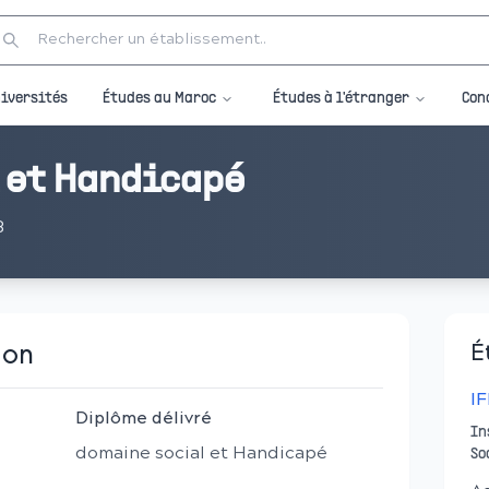
Études au Maroc
Études à l'étranger
iversités
Con
 et Handicapé
3
ion
É
I
Diplôme délivré
In
domaine social et Handicapé
So