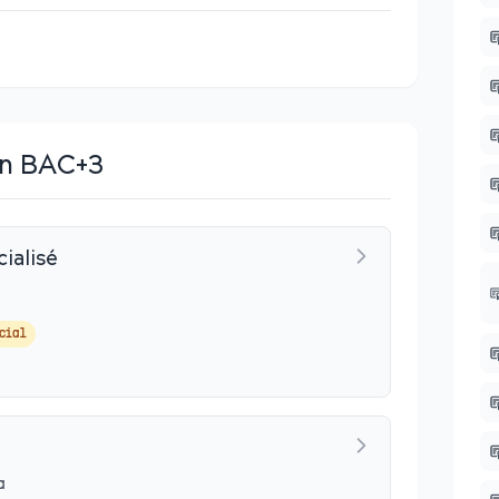
en BAC+3
ialisé
ocial
a