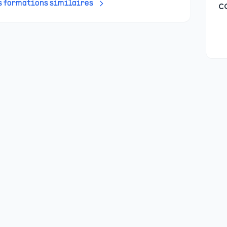
es formations similaires
c