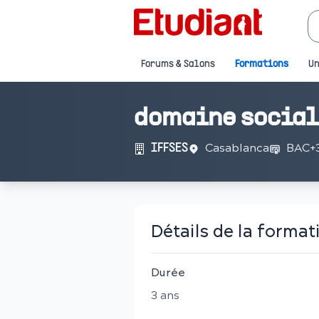
Forums & Salons
Formations
Un
domaine social
Casablanca
BAC+
IFFSES
Détails de la format
Durée
3
an
s