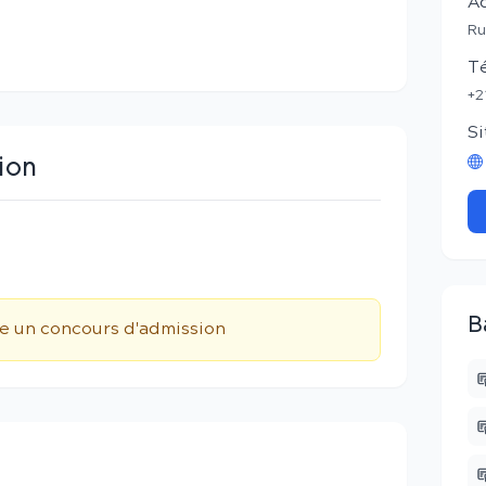
A
Ru
T
+2
Si
ion
B
te un concours d'admission