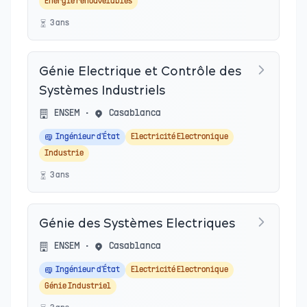
Energie renouvelables
3
an
s
Génie Electrique et Contrôle des
Systèmes Industriels
ENSEM
•
Casablanca
Ingénieur d'État
Electricité Electronique
Industrie
3
an
s
Génie des Systèmes Electriques
ENSEM
•
Casablanca
Ingénieur d'État
Electricité Electronique
Génie Industriel