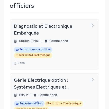
officiers
Diagnostic et Electronique
Embarquée
GROUPE IPTAE
•
Casablanca
Technicien spécialisé
Electricité Electronique
2
an
s
Génie Electrique option :
Systèmes Electriques et
Energies Renouvelables
ENSEM
•
Casablanca
Ingénieur d'État
Electricité Electronique