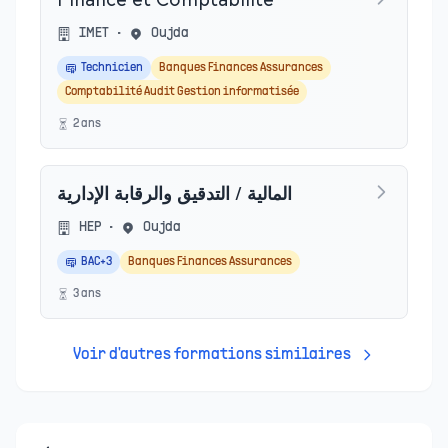
Finance et Comptabilité
IMET
•
Oujda
Technicien
Banques Finances Assurances
Comptabilité Audit Gestion informatisée
2
an
s
المالية / التدقيق والرقابة الإدارية
HEP
•
Oujda
BAC+3
Banques Finances Assurances
3
an
s
Voir d'autres formations similaires