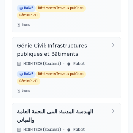
BAC+5
Bâtiments Travaux publics
Génie Civil
5
an
s
Génie Civil: Infrastructures
publiques et Bâtiments
HIGH TECH (Souissi)
•
Rabat
BAC+5
Bâtiments Travaux publics
Génie Civil
5
an
s
الهندسة المدنية: البنى التحتية العامة
والمباني
HIGH TECH (Souissi)
•
Rabat