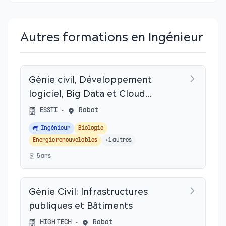
Autres formations en Ingénieur
Génie civil, Développement
logiciel, Big Data et Cloud
Computing, Energie,
ESSTI
•
Rabat
Biotechnologie et E-santé.
Ingénieur
Biologie
Energie renouvelables
+
1
autres
5
an
s
Génie Civil: Infrastructures
publiques et Bâtiments
HIGH TECH
•
Rabat