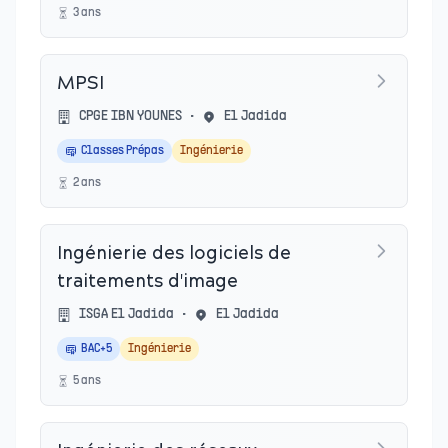
3
an
s
MPSI
CPGE IBN YOUNES
•
El Jadida
Classes Prépas
Ingénierie
2
an
s
Ingénierie des logiciels de
traitements d'image
ISGA El Jadida
•
El Jadida
BAC+5
Ingénierie
5
an
s