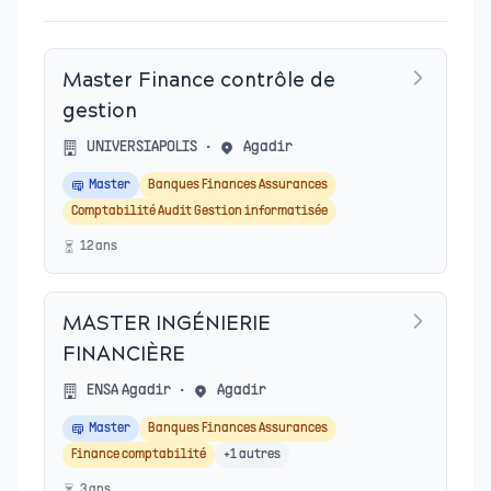
Master Finance contrôle de
gestion
UNIVERSIAPOLIS
•
Agadir
Master
Banques Finances Assurances
Comptabilité Audit Gestion informatisée
12
an
s
MASTER INGÉNIERIE
FINANCIÈRE
ENSA Agadir
•
Agadir
Master
Banques Finances Assurances
Finance comptabilité
+
1
autres
3
an
s