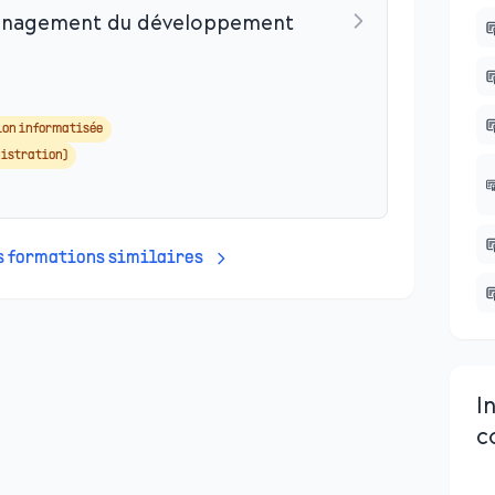
management du développement
ion informatisée
istration)
es formations similaires
I
c