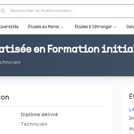
Études au Maroc
Études à l'étranger
iversités
Con
atisée en Formation initia
chnicien
ion
É
L
Diplôme délivré
In
Technicien
A