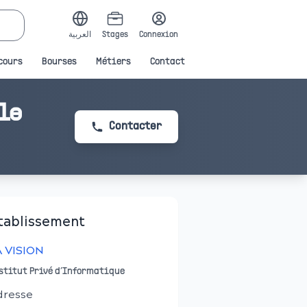
العربية
Stages
Connexion
cours
Bourses
Métiers
Contact
le
Contacter
tablissement
A VISION
stitut Privé d’Informatique
dresse