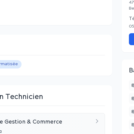
47
Be
T
05
ormatisée
B
n Technicien
 de Gestion & Commerce
a