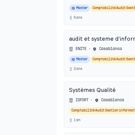
Master
Comptabilité Audit Gest
5
an
s
audit et systeme d'info
ENITE
•
Casablanca
Master
Comptabilité Audit Gest
2
an
s
Systèmes Qualité
ISFORT
•
Casablanca
Comptabilité Audit Gestion informat
1
an