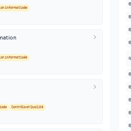
ion informatisée
rmation
ion informatisée
isée
Contrôle et Qualité