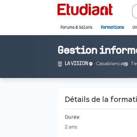
Forums & Salons
Formations
Un
Gestion inform
Casablanca
Te
LA VISION
Détails de la format
Durée
2
an
s