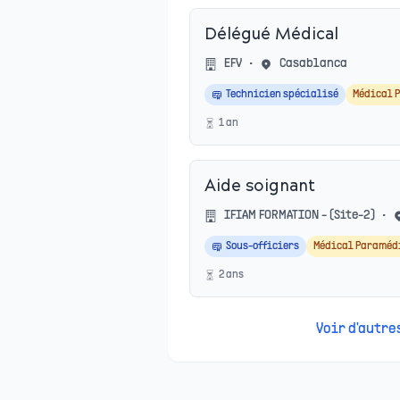
Délégué Médical
EFV
•
Casablanca
Technicien spécialisé
Médical 
1
an
Aide soignant
IFIAM FORMATION - (Site-2)
•
Sous-officiers
Médical Paraméd
2
an
s
Voir d'autr