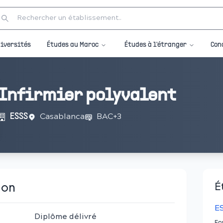
Études au Maroc
Études à l'étranger
iversités
Con
Infirmier polyvalent
Casablanca
BAC+3
ESSS
ion
É
E
Diplôme délivré