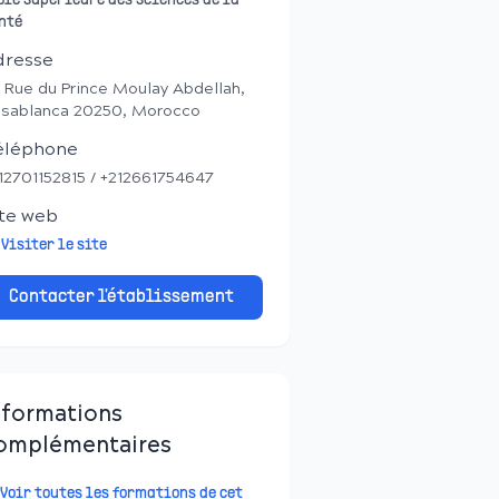
ole Supérieure des Sciences de la
nté
dresse
 Rue du Prince Moulay Abdellah,
sablanca 20250, Morocco
éléphone
12701152815 / +​​212661754647
te web
Visiter le site
Contacter l'établissement
nformations
omplémentaires
Voir toutes les formations de cet