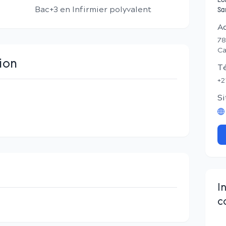
Ec
Bac+3 en Infirmier polyvalent
Sa
A
78
Ca
ion
T
+2
Si
I
c