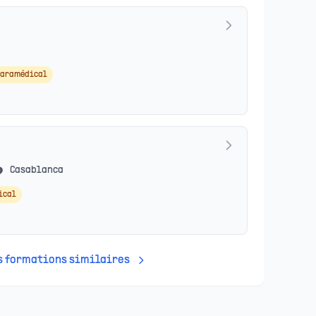
Paramédical
Casablanca
ical
es formations similaires