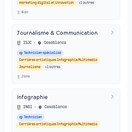
marketing digital et innovation
+
1
autres
0
an
Journalisme & Communication
ISJC
•
Casablanca
Technicien spécialisé
Carrières artistiques Infographie Multimedia
Journalisme
+
1
autres
2
an
s
Infographie
INGI
•
Casablanca
Technicien
Carrières artistiques Infographie Multimedia