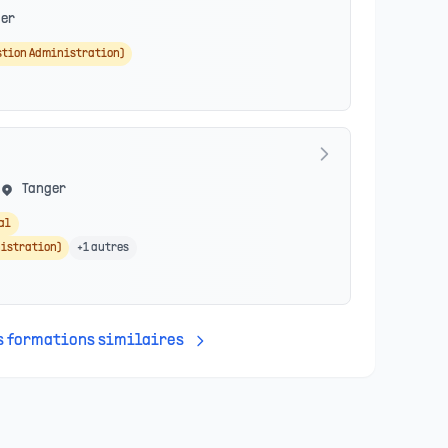
ger
stion Administration)
Tanger
al
istration)
+
1
autres
es formations similaires