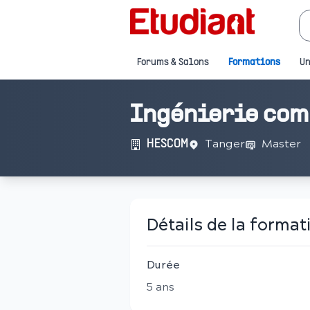
Forums & Salons
Formations
Un
Ingénierie co
Tanger
Master
HESCOM
Détails de la format
Durée
5
an
s