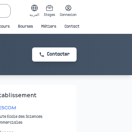
العربية
Stages
Connexion
cours
Bourses
Métiers
Contact
Contacter
tablissement
ESCOM
ute Ecole des Sciences
mmerciales