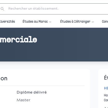
Études au Maroc
Études à l'étranger
iversités
Con
mmerciale
ion
É
H
Diplôme délivré
Ha
Master
Co