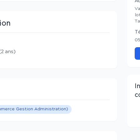
A
Va
lo
Ta
ion
T
05
(2 ans)
I
c
erce Gestion Administration)