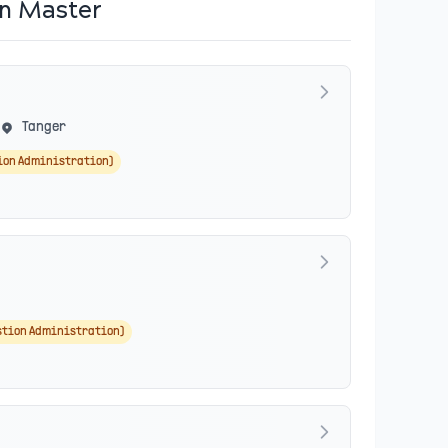
en Master
Tanger
ion Administration)
stion Administration)