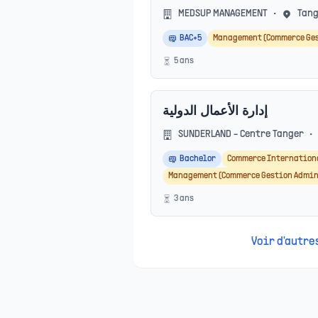
MEDSUP MANAGEMENT
•
Tan
BAC+5
Management (Commerce Ge
5
an
s
إدارة الأعمال الدولية
SUNDERLAND - Centre Tanger
•
Bachelor
Commerce Internation
Management (Commerce Gestion Admin
3
an
s
Voir d'autr