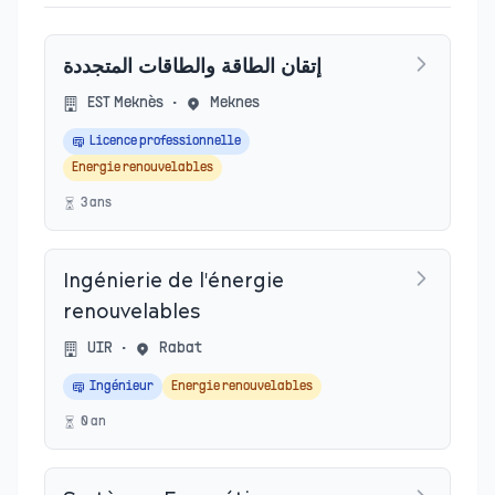
إتقان الطاقة والطاقات المتجددة
EST Meknès
•
Meknes
Licence professionnelle
Energie renouvelables
3
an
s
Ingénierie de l'énergie
renouvelables
UIR
•
Rabat
Ingénieur
Energie renouvelables
0
an