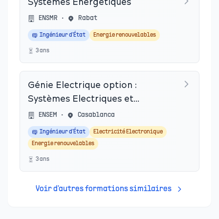
Systèmes Energétiques
ENSMR
•
Rabat
Ingénieur d'État
Energie renouvelables
3
an
s
Génie Electrique option :
Systèmes Electriques et
Energies Renouvelables
ENSEM
•
Casablanca
Ingénieur d'État
Electricité Electronique
Energie renouvelables
3
an
s
Voir d'autres formations similaires