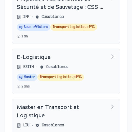
Sécurité et de Sauvetage : CSS &
STCW
IFP
•
Casablanca
Sous-officiers
Transport Logistique PNC
1
an
E-Logistique
ESITH
•
Casablanca
Master
Transport Logistique PNC
2
an
s
Master en Transport et
Logistique
LIU
•
Casablanca