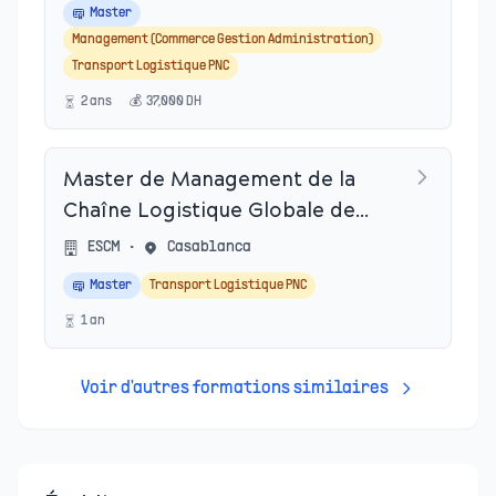
Master
Management (Commerce Gestion Administration)
Transport Logistique PNC
2
an
s
💰
37,000
DH
Master de Management de la
Chaîne Logistique Globale de
l'ESC Saint-Etienne
ESCM
•
Casablanca
Master
Transport Logistique PNC
1
an
Voir d'autres formations similaires