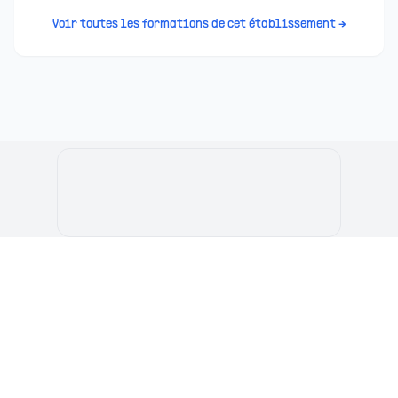
Voir toutes les formations de cet établissement →
Le Portail de l'Etudiant Marocain
Articles
Annuaire
Stages
Contact