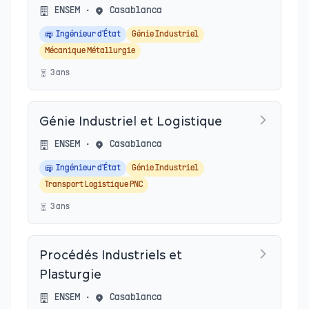
ENSEM
•
Casablanca
Ingénieur d'État
Génie Industriel
Mécanique Métallurgie
3
an
s
Génie Industriel et Logistique
ENSEM
•
Casablanca
Ingénieur d'État
Génie Industriel
Transport Logistique PNC
3
an
s
Procédés Industriels et
Plasturgie
ENSEM
•
Casablanca