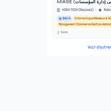
HIGH TECH (Souissi)
•
Rab
BAC+5
Informatique Réseaux & T
Management (Commerce Gestion Admin
5
an
s
Voir d'autr