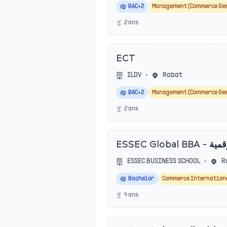
BAC+2
Management (Commerce Ge
2
an
s
ECT
ILDV
•
Rabat
BAC+2
Management (Commerce Ge
2
an
s
ESSEC Gl
ESSEC BUSINESS SCHOOL
•
R
Bachelor
Commerce Internation
4
an
s