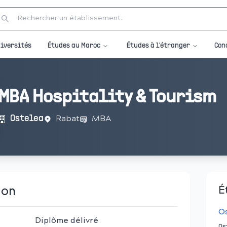
Études au Maroc
Études à l'étranger
iversités
Con
MBA Hospitality & Tourism
Rabat
MBA
Ostelea
ion
É
O
Diplôme délivré