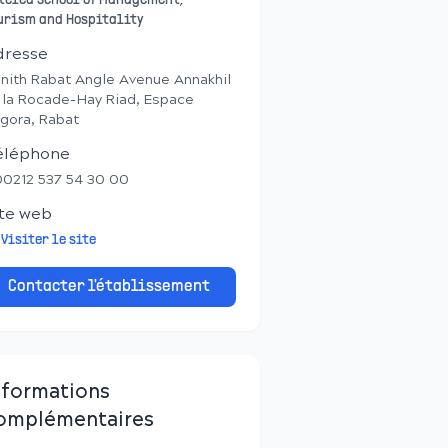
telea School of Management,
urism and Hospitality
dresse
nith Rabat Angle Avenue Annakhil
 la Rocade-Hay Riad, Espace
gora, Rabat
éléphone
0212 537 54 30 00
te web
Visiter le site
Contacter l'établissement
nformations
omplémentaires