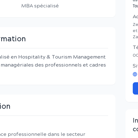
Os
MBA spécialisé
To
A
Ze
et
Za
ormation
T
00
lisé en Hospitality & Tourism Management
s managériales des professionnels et cadres
Si
ion
I
c
ce professionnelle dans le secteur