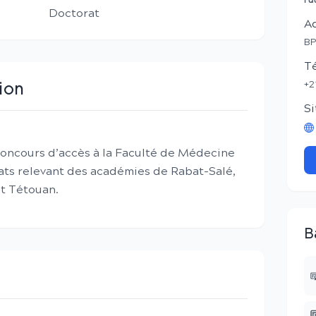
Fa
Doctorat
A
BP
T
+2
ion
Si
concours d’accès à la Faculté de Médecine
ats relevant des académies de Rabat-Salé,
et Tétouan.
B