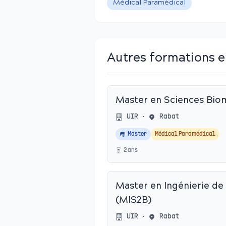
Médical Paramédical
Autres formations e
Master en Sciences Bio
UIR
•
Rabat
Master
Médical Paramédical
2
an
s
Master en Ingénierie de 
(MIS2B)
UIR
•
Rabat