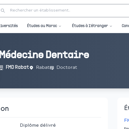
Études au Maroc
Études à l'étranger
iversités
Con
Médecine Dentaire
Rabat
Doctorat
FMD Rabat
ion
É
F
Diplôme délivré