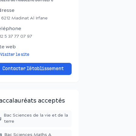
culté de Médecine Dentaire
dresse
 6212 Madinat Al Irfane
éléphone
12 5 37 77 07 97
te web
Visiter le site
Contacter l'établissement
accalauréats acceptés
Bac Sciences de la vie et de la
terre
Bac Sciences Maths A