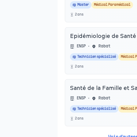
Master
Médical Paramédical
2
an
s
Epidémiologie de Santé
ENSP
•
Rabat
Technicien spécialisé
Médical 
2
an
s
Santé de la Famille et 
ENSP
•
Rabat
Technicien spécialisé
Médical 
2
an
s