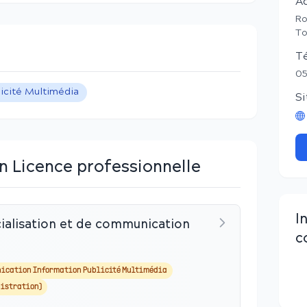
A
Ro
To
T
05
icité Multimédia
Si
n Licence professionnelle
I
alisation et de communication
c
ication Information Publicité Multimédia
istration)