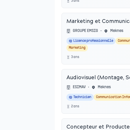
3
an
s
Marketing et Communic
GROUPE EMSIG
•
Meknes
Licence professionnelle
Commun
Marketing
3
an
s
Audiovisuel (Montage, S
ESIMAV
•
Meknes
Technicien
Communication Info
2
an
s
Concepteur et Product