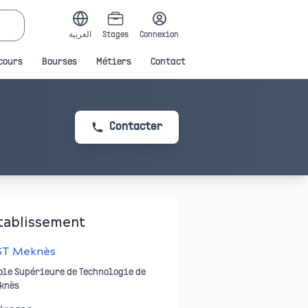
العربية
Stages
Connexion
cours
Bourses
Métiers
Contact
Contacter
tablissement
ST Meknès
ole Supérieure de Technologie de
knès