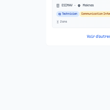
ESIMAV
•
Meknes
Technicien
Communication Info
2
an
s
Voir d'autr