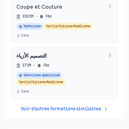
Coupe et Couture
ESCOM
•
Fès
Technicien
Textile Stylisme Modélisme
2
an
s
التصميم الأزياء
ETSM
•
Fès
Technicien spécialisé
Textile Stylisme Modélisme
3
an
s
Voir d'autres formations similaires