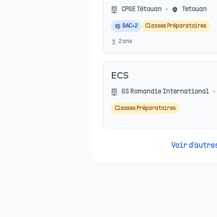
CPGE Tétouan
•
Tetouan
BAC+2
Classes Préparatoires
2
an
s
ECS
GS Romandie International
•
Classes Préparatoires
Voir d'autr