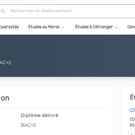
Études au Maroc
Études à l'étranger
iversités
Con
AC+2
ion
É
C
Diplôme délivré
Cl
BAC+2
Ec