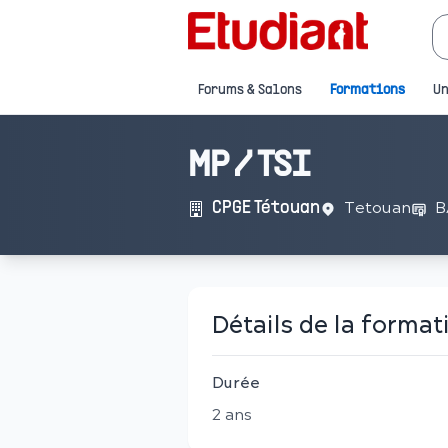
Forums & Salons
Formations
Un
MP / TSI
Tetouan
B
CPGE Tétouan
Détails de la format
Durée
2
an
s