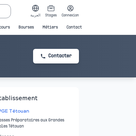
العربية
Stages
Connexion
cours
Bourses
Métiers
Contact
Contacter
tablissement
PGE Tétouan
asses Préparatoires aux Grandes
oles Tétouan