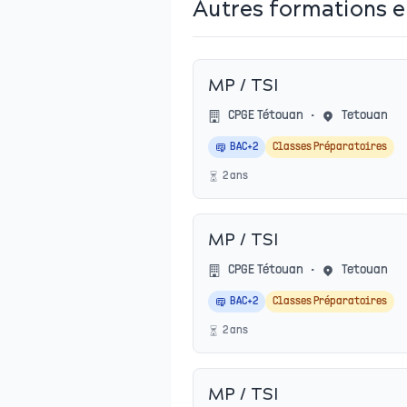
Autres formations 
MP / TSI
CPGE Tétouan
•
Tetouan
BAC+2
Classes Préparatoires
2
an
s
MP / TSI
CPGE Tétouan
•
Tetouan
BAC+2
Classes Préparatoires
2
an
s
MP / TSI