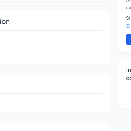
A
Ce
Si
ion
I
c