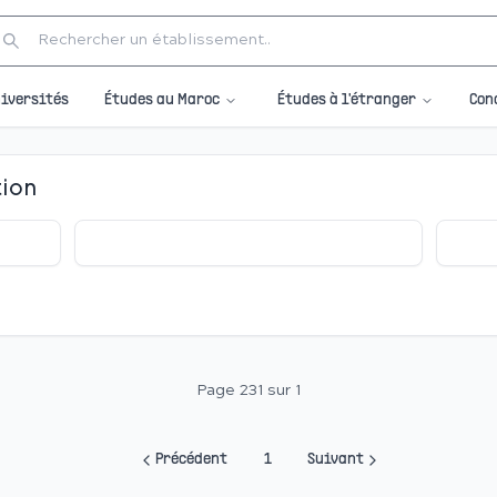
Études au Maroc
Études à l'étranger
iversités
Con
tion
Page 231 sur 1
Précédent
1
Suivant