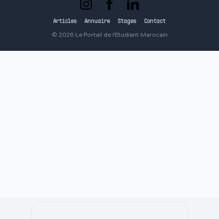
Articles
Annuaire
Stages
Contact
©
2026
Le Portail de l'Etudiant Marocain