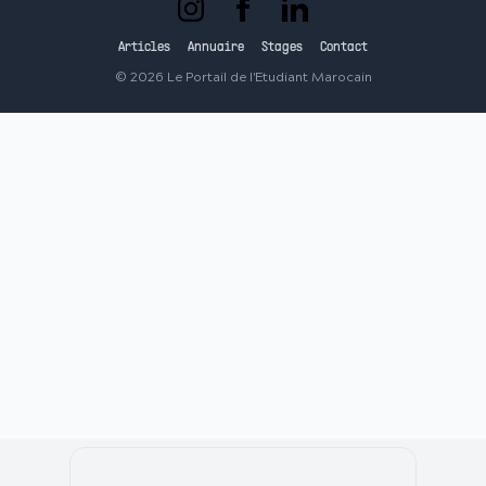
Articles
Annuaire
Stages
Contact
©
2026
Le Portail de l'Etudiant Marocain