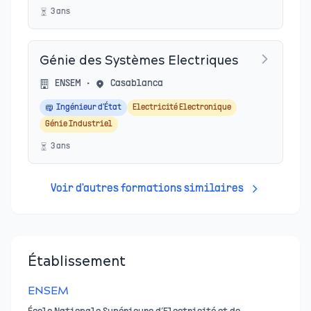
3
an
s
Génie des Systèmes Electriques
ENSEM
•
Casablanca
Ingénieur d'État
Electricité Electronique
Génie Industriel
3
an
s
Voir d'autres formations similaires
Établissement
ENSEM