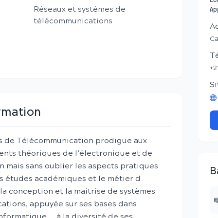
Ec
Réseaux et systémes de
Ap
télécommunications
A
Ca
T
+2
Si
ormation
es de Télécommunication prodigue aux
ents théoriques de l’électronique et de
mais sans oublier les aspects pratiques
B
les études académiques et le métier d
la conception et la maitrise de systèmes
ations, appuyée sur ses bases dans
informatique,… à la diversité de ses