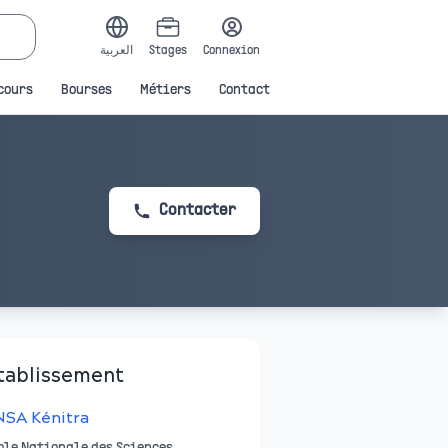
العربية
Stages
Connexion
cours
Bourses
Métiers
Contact
Contacter
tablissement
NSA Kénitra