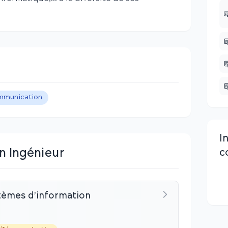
mmunication
I
n Ingénieur
c
tèmes d’information