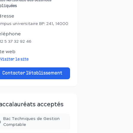
ole Nationale des Sciences
pliquées
dresse
mpus universitaire BP: 241, 14000
éléphone
12 5 37 32 92 46
te web
Visiter le site
Contacter l'établissement
accalauréats acceptés
Bac Techniques de Gestion
Comptable