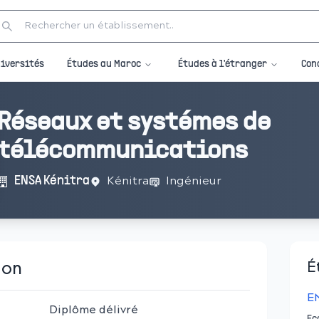
Études au Maroc
Études à l'étranger
iversités
Con
Réseaux et systémes de
télécommunications
Kénitra
Ingénieur
ENSA Kénitra
ion
É
E
Diplôme délivré