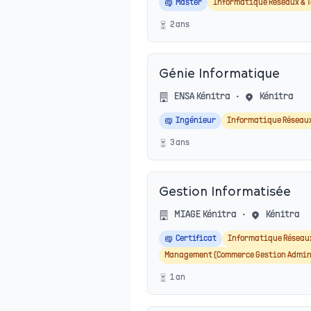
Master
Informatique Réseaux &
2
an
s
Génie Informatique
ENSA Kénitra
•
Kénitra
Ingénieur
Informatique Réseau
3
an
s
Gestion Informatisée
MIAGE Kénitra
•
Kénitra
Certificat
Informatique Réseau
Management (Commerce Gestion Admin
1
an