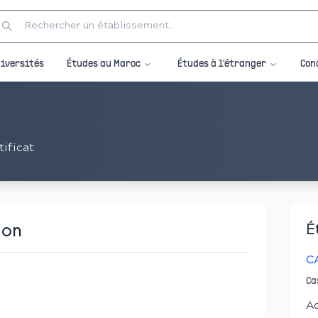
Études au Maroc
Études à l'étranger
iversités
Con
tificat
ion
É
C
Ca
A