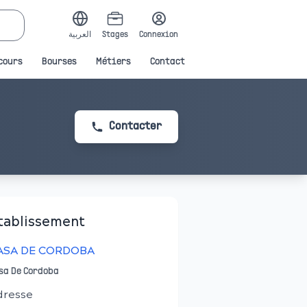
العربية
Stages
Connexion
cours
Bourses
Métiers
Contact
Contacter
tablissement
ASA DE CORDOBA
sa De Cordoba
dresse