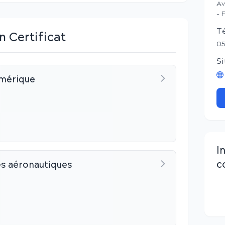
Av
- 
T
n Certificat
05
Si
mérique
I
c
s aéronautiques