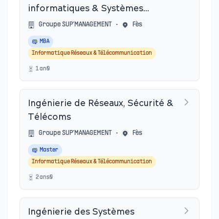
informatiques & Systèmes
d’information
Groupe SUP’MANAGEMENT
•
Fès
MBA
Informatique Réseaux & Télécommunication
1
an
0
Ingénierie de Réseaux, Sécurité &
Télécoms
Groupe SUP’MANAGEMENT
•
Fès
Master
Informatique Réseaux & Télécommunication
2
an
s
0
Ingénierie des Systèmes