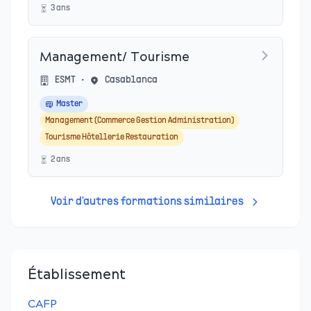
3
an
s
Management/ Tourisme
ESMT
•
Casablanca
Master
Management (Commerce Gestion Administration)
Tourisme Hôtellerie Restauration
2
an
s
Voir d'autres formations similaires
Établissement
CAFP