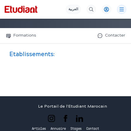
العربية
Formations
Contacter
Etablissements:
Le Portail de l'Etudiant Marocain
Articles
Annuaire
Stages
Contact