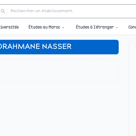
Études au Maroc
Études à l'étranger
iversités
Con
DRAHMANE NASSER