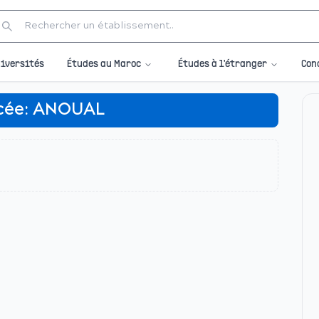
Études au Maroc
Études à l'étranger
iversités
Con
cée:
ANOUAL