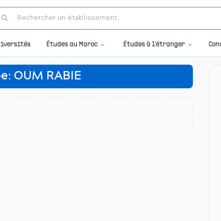
Études au Maroc
Études à l'étranger
iversités
Con
ée:
OUM RABIE