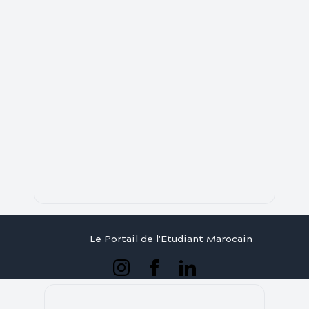
Le Portail de l'Etudiant Marocain
Articles
Annuaire
Stages
Contact