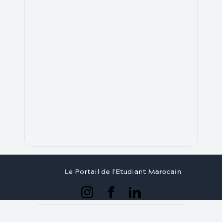
Le Portail de l'Etudiant Marocain
Articles
Annuaire
Stages
Contact