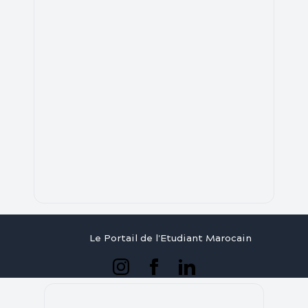
Le Portail de l'Etudiant Marocain
Articles
Annuaire
Stages
Contact