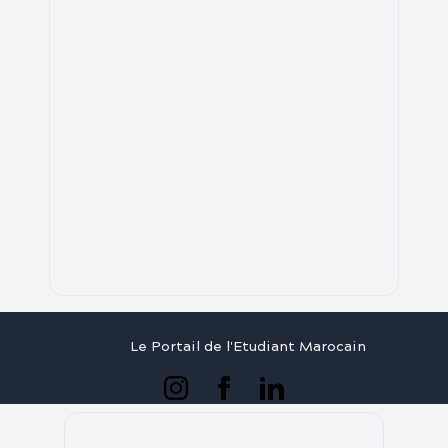
Le Portail de l'Etudiant Marocain
Articles
Annuaire
Stages
Contact